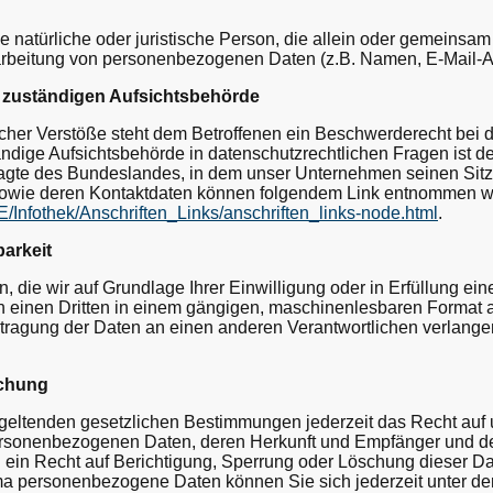
die natürliche oder juristische Person, die allein oder gemeinsa
arbeitung von personenbezogenen Daten (z.B. Namen, E-Mail-Ad
 zuständigen Aufsichtsbehörde
icher Verstöße steht dem Betroffenen ein Beschwerderecht bei 
ndige Aufsichtsbehörde in datenschutzrechtlichen Fragen ist de
gte des Bundeslandes, in dem unser Unternehmen seinen Sitz h
sowie deren Kontaktdaten können folgendem Link entnommen w
E/Infothek/Anschriften_Links/anschriften_links-node.html
.
arkeit
 die wir auf Grundlage Ihrer Einwilligung oder in Erfüllung ein
an einen Dritten in einem gängigen, maschinenlesbaren Format
rtragung der Daten an einen anderen Verantwortlichen verlangen,
schung
eltenden gesetzlichen Bestimmungen jederzeit das Recht auf u
personenbezogenen Daten, deren Herkunft und Empfänger und d
 ein Recht auf Berichtigung, Sperrung oder Löschung dieser Da
a personenbezogene Daten können Sie sich jederzeit unter de