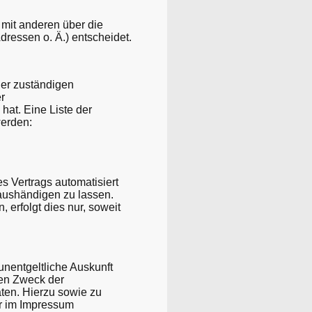
m mit anderen über die
ressen o. Ä.) entscheidet.
der zuständigen
r
at. Eine Liste der
erden:
es Vertrags automatisiert
 aushändigen zu lassen.
 erfolgt dies nur, soweit
nentgeltliche Auskunft
en Zweck der
ten. Hierzu sowie zu
r im Impressum